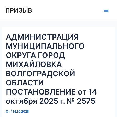
Перейти
Навигация
Main
ПРИЗЫВ
к
по
Men
содержимому
записям
АДМИНИСТРАЦИЯ
МУНИЦИПАЛЬНОГО
ОКРУГА ГОРОД
МИХАЙЛОВКА
ВОЛГОГРАДСКОЙ
ОБЛАСТИ
ПОСТАНОВЛЕНИЕ от 14
октября 2025 г. № 2575
От
/
14.10.2025