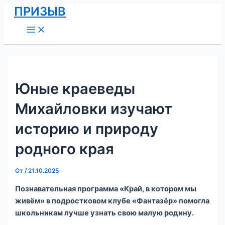
Main
Перейти
Навигация
ПРИЗЫВ
Menu
к
по
содержимому
записям
Юные краеведы
Михайловки изучают
историю и природу
родного края
От
/
21.10.2025
Познавательная программа «Край, в котором мы
живём» в подростковом клубе «Фантазёр» помогла
школьникам лучше узнать свою малую родину.