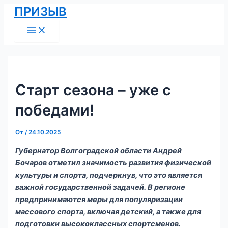
Main
Перейти
Навигация
ПРИЗЫВ
Menu
к
по
содержимому
записям
Старт сезона – уже с
победами!
От
/
24.10.2025
Губернатор Волгоградской области Андрей
Бочаров отметил значимость развития физической
культуры и спорта, подчеркнув, что это является
важной государственной задачей. В регионе
предпринимаются меры для популяризации
массового спорта, включая детский, а также для
подготовки высококлассных спортсменов.