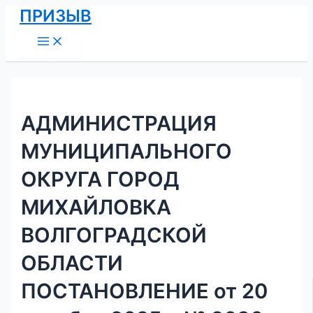
Main
Перейти
Навигация
ПРИЗЫВ
Menu
к
по
содержимому
записям
АДМИНИСТРАЦИЯ
МУНИЦИПАЛЬНОГО
ОКРУГА ГОРОД
МИХАЙЛОВКА
ВОЛГОГРАДСКОЙ
ОБЛАСТИ
ПОСТАНОВЛЕНИЕ от 20