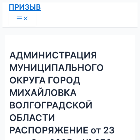
Main
Перейти
Навигация
ПРИЗЫВ
Menu
к
по
содержимому
записям
АДМИНИСТРАЦИЯ
МУНИЦИПАЛЬНОГО
ОКРУГА ГОРОД
МИХАЙЛОВКА
ВОЛГОГРАДСКОЙ
ОБЛАСТИ
РАСПОРЯЖЕНИЕ от 23