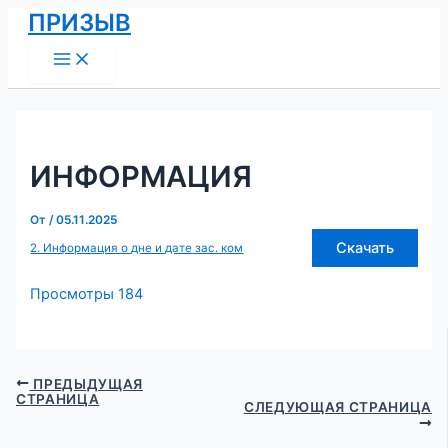
Main
Перейти
Навигация
ПРИЗЫВ
Menu
к
по
содержимому
записям
ИНФОРМАЦИЯ
От
/
05.11.2025
Скачать
2. Информация о дне и дате зас. ком
Просмотры
184
ПРЕДЫДУЩАЯ
СТРАНИЦА
СЛЕДУЮЩАЯ СТРАНИЦА