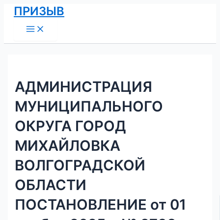
Main
Перейти
Навигация
ПРИЗЫВ
Menu
к
по
содержимому
записям
АДМИНИСТРАЦИЯ
МУНИЦИПАЛЬНОГО
ОКРУГА ГОРОД
МИХАЙЛОВКА
ВОЛГОГРАДСКОЙ
ОБЛАСТИ
ПОСТАНОВЛЕНИЕ от 01