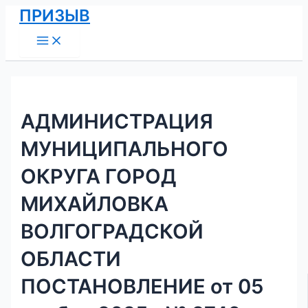
Main
Перейти
Навигация
ПРИЗЫВ
Menu
к
по
содержимому
записям
АДМИНИСТРАЦИЯ
МУНИЦИПАЛЬНОГО
ОКРУГА ГОРОД
МИХАЙЛОВКА
ВОЛГОГРАДСКОЙ
ОБЛАСТИ
ПОСТАНОВЛЕНИЕ от 05