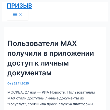
Main
Перейти
Навигация
ПРИЗЫВ
Menu
к
по
содержимому
записям
Пользователи MAX
получили в приложении
доступ к личным
документам
От
/
28.11.2025
МОСКВА, 27 ноя — РИА Новости. Пользователям
MAX стали доступны личные документы из
“Госуслуг”, сообщила пресс-служба платформы.