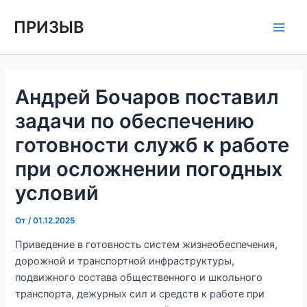
Перейти
Навигация
Main
ПРИЗЫВ
к
по
Men
содержимому
записям
Андрей Бочаров поставил
задачи по обеспечению
готовности служб к работе
при осложнении погодных
условий
От
/
01.12.2025
Приведение в готовность систем жизнеобеспечения,
дорожной и транспортной инфраструктуры,
подвижного состава общественного и школьного
транспорта, дежурных сил и средств к работе при