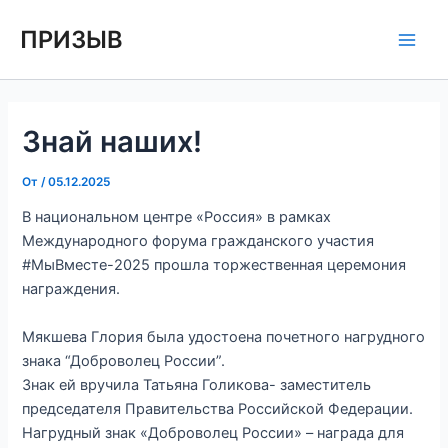
Перейти
Навигация
Main
ПРИЗЫВ
к
по
Men
содержимому
записям
Знай наших!
От
/
05.12.2025
В национальном центре «Россия» в рамках
Международного форума гражданского участия
#МыВместе-2025 прошла торжественная церемония
награждения.
Мякшева Глория была удостоена почетного нагрудного
знака “Доброволец России”.
Знак ей вручила Татьяна Голикова- заместитель
председателя Правительства Российской Федерации.
Нагрудный знак «Доброволец России» – награда для