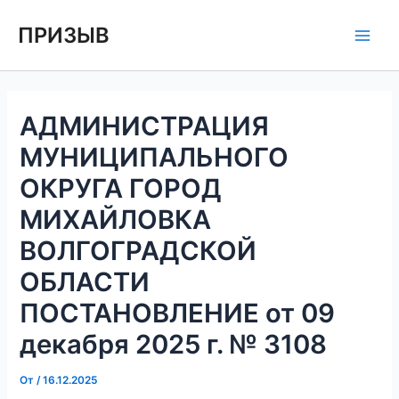
Перейти
Навигация
Main
ПРИЗЫВ
к
по
Men
содержимому
записям
АДМИНИСТРАЦИЯ
МУНИЦИПАЛЬНОГО
ОКРУГА ГОРОД
МИХАЙЛОВКА
ВОЛГОГРАДСКОЙ
ОБЛАСТИ
ПОСТАНОВЛЕНИЕ от 09
декабря 2025 г. № 3108
От
/
16.12.2025