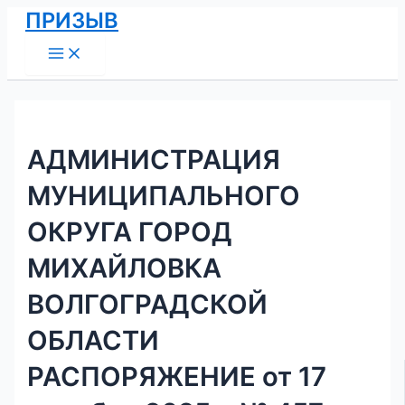
Main
Перейти
Навигация
ПРИЗЫВ
Menu
к
по
содержимому
записям
АДМИНИСТРАЦИЯ
МУНИЦИПАЛЬНОГО
ОКРУГА ГОРОД
МИХАЙЛОВКА
ВОЛГОГРАДСКОЙ
ОБЛАСТИ
РАСПОРЯЖЕНИЕ от 17