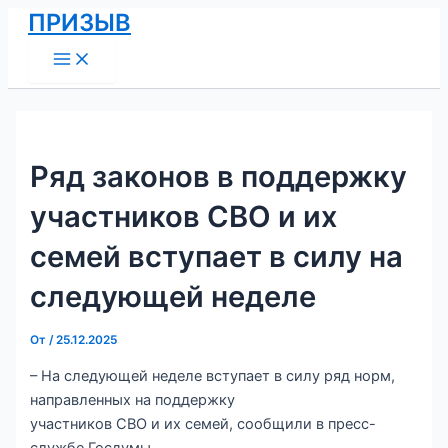
Main
Перейти
Навигация
ПРИЗЫВ
Menu
к
по
содержимому
записям
Ряд законов в поддержку
участников СВО и их
семей вступает в силу на
следующей неделе
От
/
25.12.2025
– На следующей неделе вступает в силу ряд норм,
направленных на поддержку
участников СВО и их семей, сообщили в пресс-
службе Госдумы.