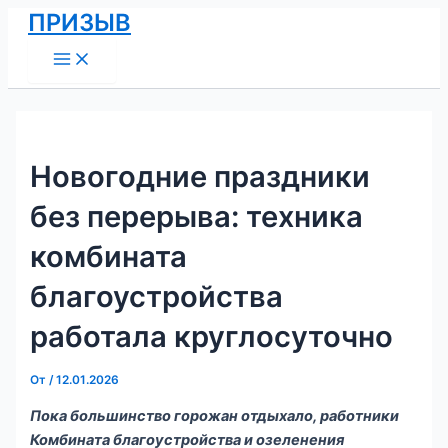
Main
Перейти
Навигация
ПРИЗЫВ
Menu
к
по
содержимому
записям
Новогодние праздники
без перерыва: техника
комбината
благоустройства
работала круглосуточно
От
/
12.01.2026
Пока большинство горожан отдыхало, работники
Комбината благоустройства и озеленения