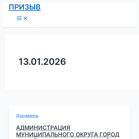
Main
Перейти
Постраничная
ПРИЗЫВ
Menu
к
навигация
содержимому
записи
13.01.2026
Документы
АДМИНИСТРАЦИЯ
МУНИЦИПАЛЬНОГО ОКРУГА ГОРОД