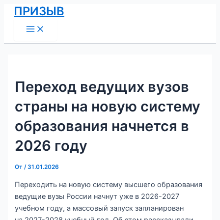
Main
Перейти
Навигация
ПРИЗЫВ
Menu
к
по
содержимому
записям
Переход ведущих вузов
страны на новую систему
образования начнется в
2026 году
От
/
31.01.2026
Переходить на новую систему высшего образования
ведущие вузы России начнут уже в 2026-2027
учебном году, а массовый запуск запланирован
на 2027-2028 учебный год. Об этом рассказывали