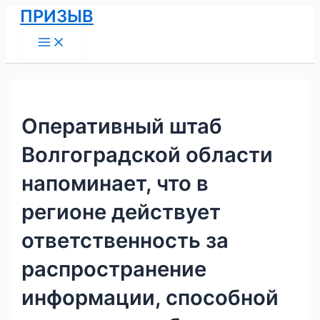
Main
Перейти
Навигация
ПРИЗЫВ
Menu
к
по
содержимому
записям
Оперативный штаб
Волгоградской области
напоминает, что в
регионе действует
ответственность за
распространение
информации, способной