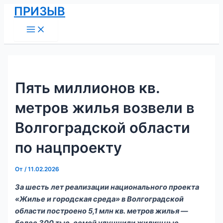
Main
Перейти
Навигация
ПРИЗЫВ
Menu
к
по
содержимому
записям
Пять миллионов кв.
метров жилья возвели в
Волгоградской области
по нацпроекту
От
/
11.02.2026
За шесть лет реализации национального проекта
«Жилье и городская среда» в Волгоградской
области построено 5,1 млн кв. метров жилья —
более 300 тыс. семей улучшили жилищные