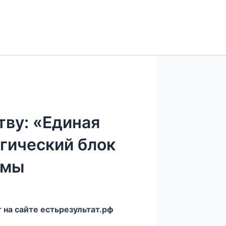
ву: «Единая
огический блок
ммы
 на сайте естьрезультат.рф