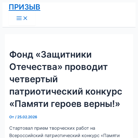
Main
Перейти
Навигация
ПРИЗЫВ
Menu
к
по
содержимому
записям
Фонд «Защитники
Отечества» проводит
четвертый
патриотический конкурс
«Памяти героев верны!»
От
/
25.02.2026
Стартовал прием творческих работ на
Всероссийский патриотический конкурс «Памяти