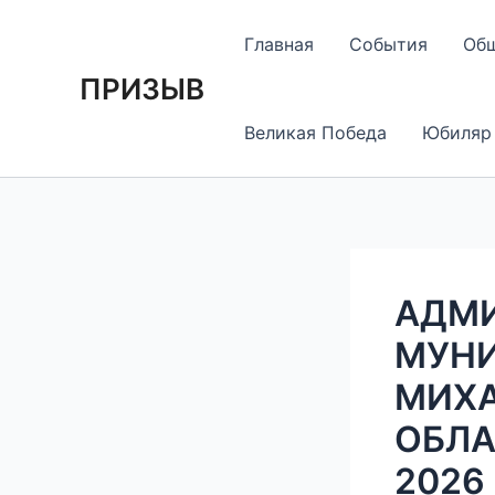
Перейти
Навигация
к
по
Главная
События
Об
содержимому
записям
ПРИЗЫВ
Великая Победа
Юбиляр
АДМ
МУНИ
МИХА
ОБЛА
2026 