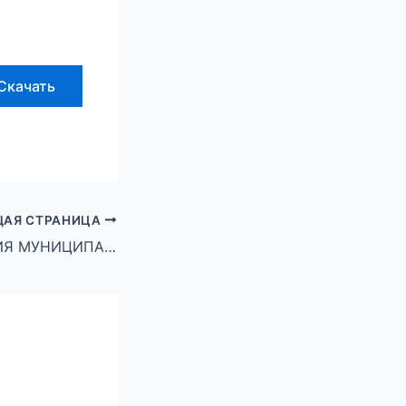
Скачать
АЯ СТРАНИЦА
АДМИНИСТРАЦИЯ МУНИЦИПАЛЬНОГО ОКРУГА ГОРОД МИХАЙЛОВКА ВОЛГОГРАДСКОЙ ОБЛАСТИ ПОСТАНОВЛЕНИЕ от 07 мая 2026 г. № 950