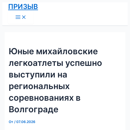
Main
Перейти
Навигация
ПРИЗЫВ
Menu
к
по
содержимому
записям
Юные михайловские
легкоатлеты успешно
выступили на
региональных
соревнованиях в
Волгограде
От
/
07.06.2026