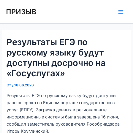
Перейти
Навигация
Main
ПРИЗЫВ
к
по
Men
содержимому
записям
Результаты ЕГЭ по
русскому языку будут
доступны досрочно на
«Госуслугах»
От
/
18.06.2026
Результаты ЕГЭ по русскому языку будут доступны
раньше срока на Едином портале государственных
услуг (ЕПГУ). Загрузка данных в региональные
информационные системы была завершена 16 июня,
сообщил заместитель руководителя Рособрнадзора
Игорь Круглинский.