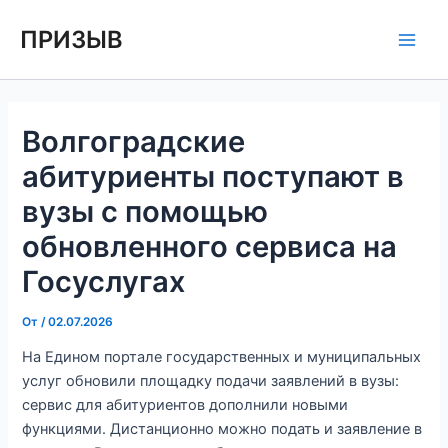
Перейти
Навигация
Main
ПРИЗЫВ
к
по
Men
содержимому
записям
Волгоградские
абитуриенты поступают в
вузы с помощью
обновленного сервиса на
Госуслугах
От
/
02.07.2026
На Едином портале государственных и муниципальных
услуг обновили площадку подачи заявлений в вузы:
сервис для абитуриентов дополнили новыми
функциями. Дистанционно можно подать и заявление в