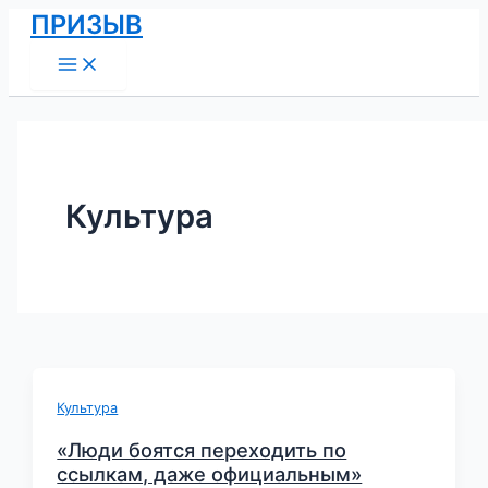
Main
Перейти
Постраничная
ПРИЗЫВ
Menu
к
навигация
содержимому
записи
Культура
Культура
«Люди боятся переходить по
ссылкам, даже официальным»