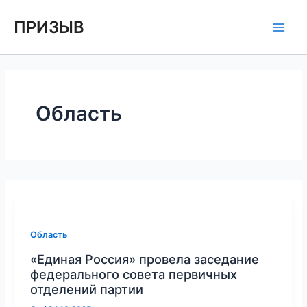
Перейти
Постраничная
Main
ПРИЗЫВ
к
навигация
Men
содержимому
записи
Область
Область
«Единая Россия» провела заседание
федерального совета первичных
отделений партии