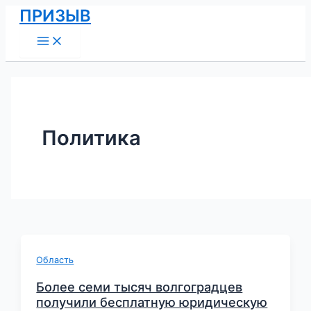
Main
Перейти
Постраничная
ПРИЗЫВ
Menu
к
навигация
содержимому
записи
Политика
Область
Более семи тысяч волгоградцев
получили бесплатную юридическую