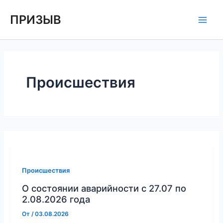
Перейти
Постраничная
Main
ПРИЗЫВ
к
навигация
Men
содержимому
записи
Происшествия
Происшествия
О состоянии аварийности с 27.07 по
2.08.2026 года
От
/
03.08.2026