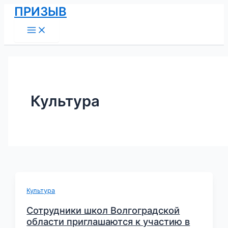
Main
Перейти
Постраничная
ПРИЗЫВ
Menu
к
навигация
содержимому
записи
Культура
Культура
Сотрудники школ Волгоградской
области приглашаются к участию в