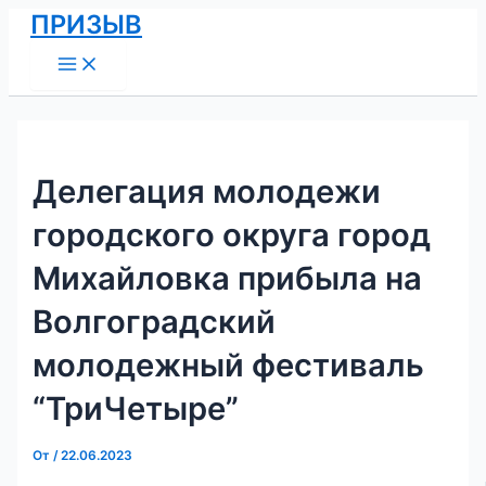
Main
Перейти
Навигация
ПРИЗЫВ
Menu
к
по
содержимому
записям
Делегация молодежи
городского округа город
Михайловка прибыла на
Волгоградский
молодежный фестиваль
“ТриЧетыре”
От
/
22.06.2023