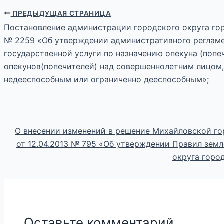
ПРЕДЫДУЩАЯ СТРАНИЦА
Постановление администрации городского округа гор
№ 2259 «Об утверждении административного регламе
государственной услуги по назначению опекуна (попе
опекунов(попечителей) над совершеннолетним лицом,
недееспособным или ограниченно дееспособным»;
О внесении изменений в решение Михайловской г
от 12.04.2013 № 795 «Об утверждении Правил зем
округа горо
Оставьте комментарий