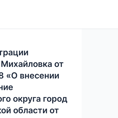
трации
 Михайловка от
58 «О внесении
ние
го округа город
ой области от