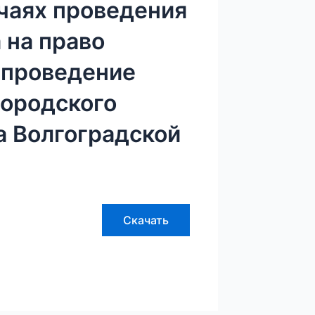
учаях проведения
 на право
 проведение
городского
а Волгоградской
Скачать