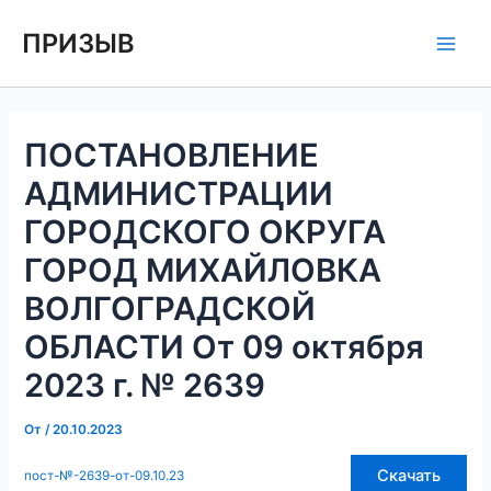
Перейти
Навигация
Main
ПРИЗЫВ
к
по
Men
содержимому
записям
ПОСТАНОВЛЕНИЕ
АДМИНИСТРАЦИИ
ГОРОДСКОГО ОКРУГА
ГОРОД МИХАЙЛОВКА
ВОЛГОГРАДСКОЙ
ОБЛАСТИ От 09 октября
2023 г. № 2639
От
/
20.10.2023
Скачать
пост-№-2639-от-09.10.23