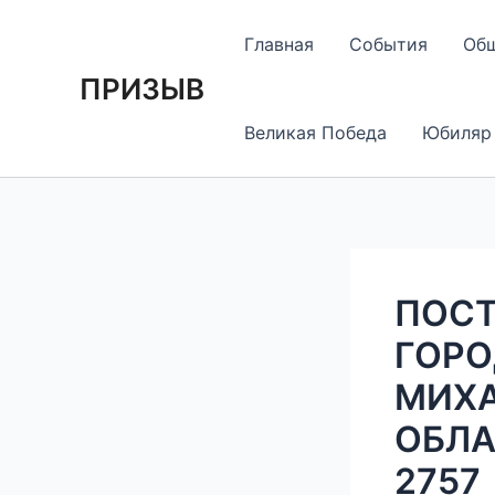
Перейти
Навигация
к
по
Главная
События
Об
содержимому
записям
ПРИЗЫВ
Великая Победа
Юбиляр
ПОСТ
ГОРО
МИХА
ОБЛАС
2757