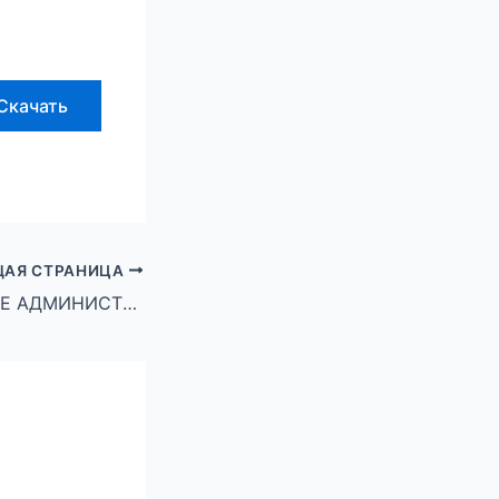
Скачать
АЯ СТРАНИЦА
ПОСТАНОВЛЕНИЕ АДМИНИСТРАЦИИ ГОРОДСКОГО ОКРУГА ГОРОД МИХАЙЛОВКА ВОЛГОГРАДСКОЙ ОБЛАСТИ от 19 октября 2023 г. № 2758