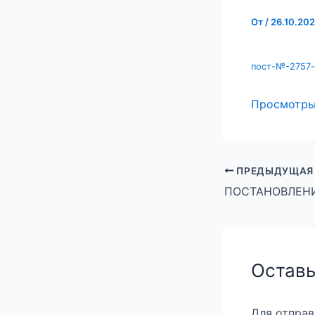
От
/
26.10.20
пост-№-2757-
Просмотр
ПРЕДЫДУЩАЯ
Оставь
Для отпра