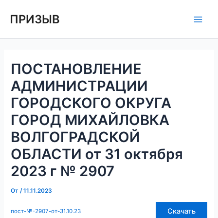
Перейти
Навигация
Main
ПРИЗЫВ
к
по
Men
содержимому
записям
ПОСТАНОВЛЕНИЕ
АДМИНИСТРАЦИИ
ГОРОДСКОГО ОКРУГА
ГОРОД МИХАЙЛОВКА
ВОЛГОГРАДСКОЙ
ОБЛАСТИ от 31 октября
2023 г № 2907
От
/
11.11.2023
Скачать
пост-№-2907-от-31.10.23