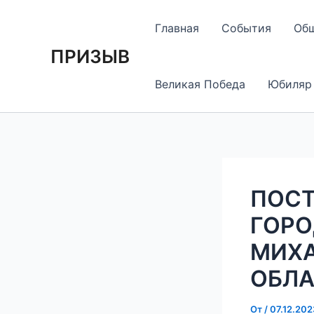
Перейти
Навигация
к
по
Главная
События
Об
содержимому
записям
ПРИЗЫВ
Великая Победа
Юбиляр
ПОСТ
ГОРО
МИХА
ОБЛАС
От
/
07.12.202