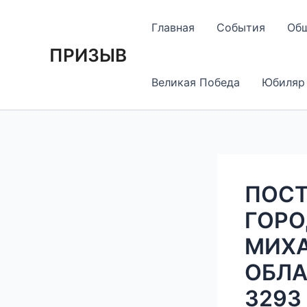
Перейти
Навигация
к
по
Главная
События
Об
содержимому
записям
ПРИЗЫВ
Великая Победа
Юбиляр
ПОСТ
ГОРО
МИХА
ОБЛАС
3293