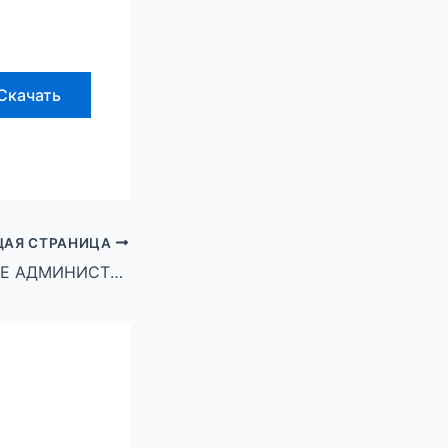
Скачать
АЯ СТРАНИЦА
ПОСТАНОВЛЕНИЕ АДМИНИСТРАЦИЯ ГОРОДСКОГО ОКРУГАГОРОД МИХАЙЛОВКА ВОЛГОГРАДСКОЙ ОБЛАСТИ от 12 декабря 2023 г. № 3294