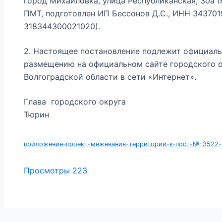
город Михайловка, улица Республиканская, 30а 
ПМТ, подготовлен ИП Бессонов Д.С., ИНН 
318344300021020).
2. Настоящее постановление подлежит официал
размещению на официальном сайте городского 
Волгоградской области в сети «Интернет».
Глава городского о
Тюрин
приложение-проект-межевания-территории-к-пост-№-3522-о
Просмотры
223