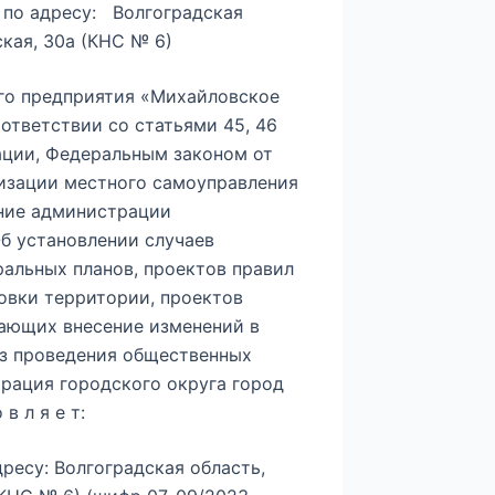
 по адресу: Волгоградская
кая, 30а (КНС № 6)
го предприятия «Михайловское
ответствии со статьями 45, 46
ации, Федеральным законом от
низации местного самоуправления
ение администрации
Об установлении случаев
ральных планов, проектов правил
овки территории, проектов
ающих внесение изменений в
ез проведения общественных
рация городского округа город
в л я е т:
ресу: Волгоградская область,