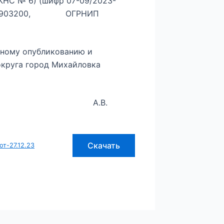
(КНС № 6) (шифр 07-09/2023-
343701903200, ОГРНИП
ьному опубликованию и
округа город Михайловка
круга А.В.
Скачать
т-27.12.23