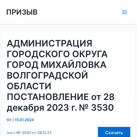
Перейти
Навигация
Main
ПРИЗЫВ
к
по
Men
содержимому
записям
АДМИНИСТРАЦИЯ
ГОРОДСКОГО ОКРУГА
ГОРОД МИХАЙЛОВКА
ВОЛГОГРАДСКОЙ
ОБЛАСТИ
ПОСТАНОВЛЕНИЕ от 28
декабря 2023 г. № 3530
От
/
15.01.2024
Скачать
пост-№-3530-от-28.12.23