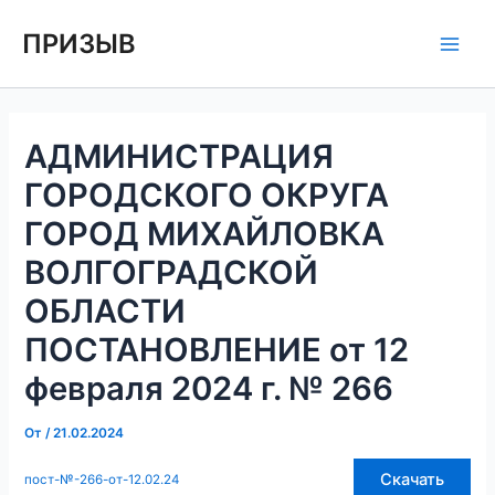
Перейти
Навигация
Main
ПРИЗЫВ
к
по
Men
содержимому
записям
АДМИНИСТРАЦИЯ
ГОРОДСКОГО ОКРУГА
ГОРОД МИХАЙЛОВКА
ВОЛГОГРАДСКОЙ
ОБЛАСТИ
ПОСТАНОВЛЕНИЕ от 12
февраля 2024 г. № 266
От
/
21.02.2024
Скачать
пост-№-266-от-12.02.24