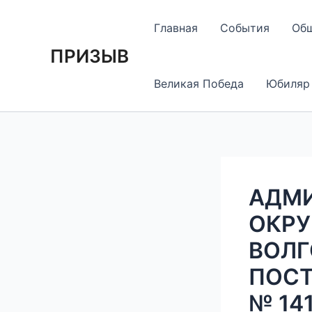
Перейти
Навигация
к
по
Главная
События
Об
содержимому
записям
ПРИЗЫВ
Великая Победа
Юбиляр
АДМИ
ОКРУ
ВОЛГ
ПОСТ
№ 14