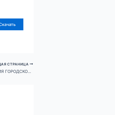
Скачать
АЯ СТРАНИЦА
АДМИНИСТРАЦИЯ ГОРОДСКОГО ОКРУГА ГОРОД МИХАЙЛОВКА ВОЛГОГРАДСКОЙ ОБЛАСТИ РАСПОРЯЖЕНИЕ от 27 июня 2024 г. № 179-р