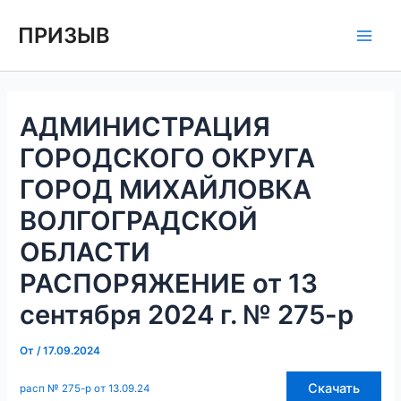
Перейти
Навигация
Main
ПРИЗЫВ
к
по
Men
содержимому
записям
АДМИНИСТРАЦИЯ
ГОРОДСКОГО ОКРУГА
ГОРОД МИХАЙЛОВКА
ВОЛГОГРАДСКОЙ
ОБЛАСТИ
РАСПОРЯЖЕНИЕ от 13
сентября 2024 г. № 275-р
От
/
17.09.2024
Скачать
расп № 275-р от 13.09.24