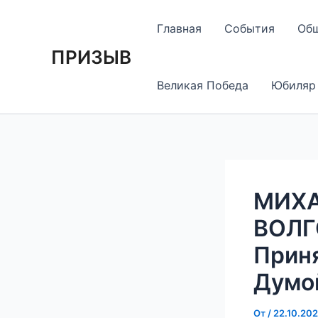
Перейти
Навигация
к
по
Главная
События
Об
содержимому
записям
ПРИЗЫВ
Великая Победа
Юбиляр
МИХА
ВОЛГ
Прин
Думой
От
/
22.10.20