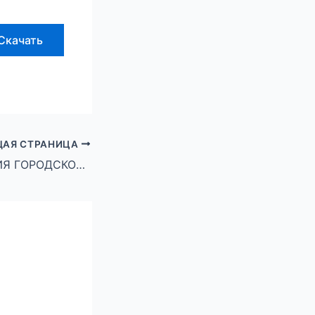
Скачать
АЯ СТРАНИЦА
АДМИНИСТРАЦИЯ ГОРОДСКОГО ОКРУГА ГОРОД МИХАЙЛОВКА ВОЛГОГРАДСКОЙ ОБЛАСТИ ПОСТАНОВЛЕНИЕ от 14 октября 2024 г. № 2380