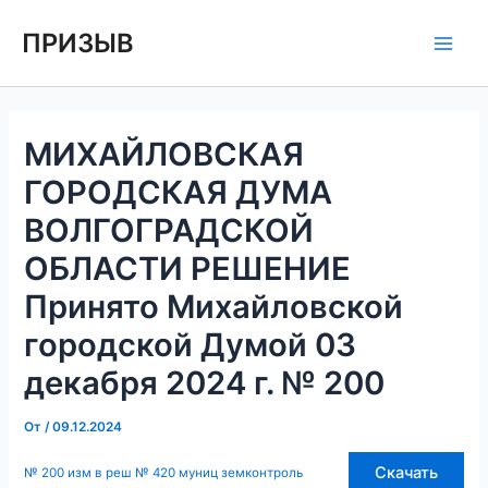
Перейти
Навигация
Main
ПРИЗЫВ
к
по
Men
содержимому
записям
МИХАЙЛОВСКАЯ
ГОРОДСКАЯ ДУМА
ВОЛГОГРАДСКОЙ
ОБЛАСТИ РЕШЕНИЕ
Принято Михайловской
городской Думой 03
декабря 2024 г. № 200
От
/
09.12.2024
Скачать
№ 200 изм в реш № 420 муниц земконтроль