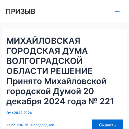
Перейти
Навигация
Main
ПРИЗЫВ
к
по
Men
содержимому
записям
МИХАЙЛОВСКАЯ
ГОРОДСКАЯ ДУМА
ВОЛГОГРАДСКОЙ
ОБЛАСТИ РЕШЕНИЕ
Принято Михайловской
городской Думой 20
декабря 2024 года № 221
От
/
28.12.2024
Скачать
№ 221 изм № 14 председ кск