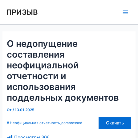
Перейти
Навигация
Main
ПРИЗЫВ
к
по
Men
содержимому
записям
О недопущение
составления
неофициальной
отчетности и
использования
поддельных документов
От
/
13.01.2025
Скачать
# Неофициальная отчетность_compressed
Просмотры
306