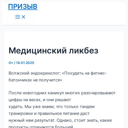
Main
Перейти
Навигация
ПРИЗЫВ
Menu
к
по
содержимому
записям
Медицинский ликбез
От
/
16.01.2025
Волжский эндокринолог: «Похудеть на фитнес-
батончиках не получится»
После новогодних каникул многих разочаровывают
цифры на весах, и они решают
худеть. Мы уже знаем, что только тандем
тренировки и правильное питание даст
нужный нам результат. Однако, стоит знать, какие
продукты отличаются большей