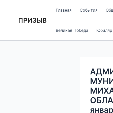
Перейти
Навигация
к
по
Главная
События
Об
содержимому
записям
ПРИЗЫВ
Великая Победа
Юбиляр
АДМ
МУНИ
МИХА
ОБЛА
январ