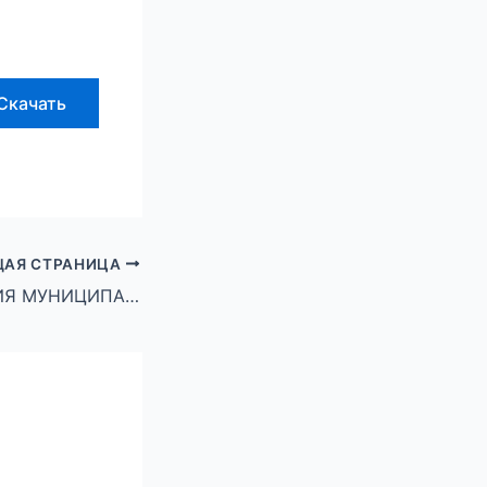
Скачать
АЯ СТРАНИЦА
АДМИНИСТРАЦИЯ МУНИЦИПАЛЬНОГО ОКРУГА ГОРОД МИХАЙЛОВКА ВОЛГОГРАДСКОЙ ОБЛАСТИ ПОСТАНОВЛЕНИЕ от 23 января 2025 г. № 107