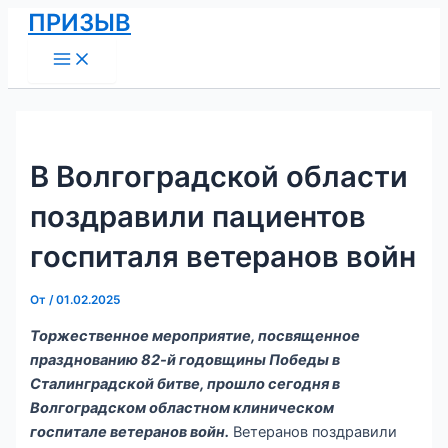
Main
Перейти
Навигация
ПРИЗЫВ
Menu
к
по
содержимому
записям
В Волгоградской области
поздравили пациентов
госпиталя ветеранов войн
От
/
01.02.2025
Торжественное мероприятие, посвященное
празднованию 82-й годовщины Победы в
Сталинградской битве, прошло сегодня в
Волгоградском областном клиническом
госпитале ветеранов войн.
Ветеранов поздравили