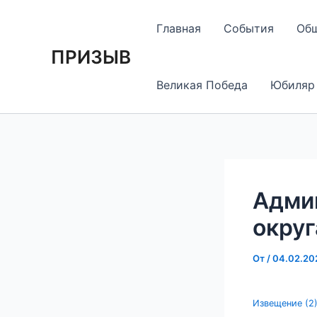
Перейти
Навигация
к
по
Главная
События
Об
содержимому
записям
ПРИЗЫВ
Великая Победа
Юбиляр
Адми
округ
От
/
04.02.20
Извещение (2